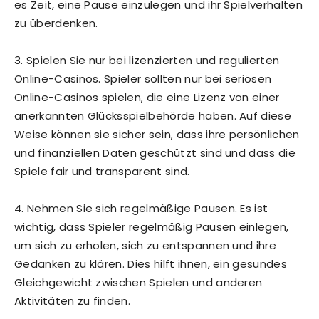
es Zeit, eine Pause einzulegen und ihr Spielverhalten
zu überdenken.
3. Spielen Sie nur bei lizenzierten und regulierten
Online-Casinos. Spieler sollten nur bei seriösen
Online-Casinos spielen, die eine Lizenz von einer
anerkannten Glücksspielbehörde haben. Auf diese
Weise können sie sicher sein, dass ihre persönlichen
und finanziellen Daten geschützt sind und dass die
Spiele fair und transparent sind.
4. Nehmen Sie sich regelmäßige Pausen. Es ist
wichtig, dass Spieler regelmäßig Pausen einlegen,
um sich zu erholen, sich zu entspannen und ihre
Gedanken zu klären. Dies hilft ihnen, ein gesundes
Gleichgewicht zwischen Spielen und anderen
Aktivitäten zu finden.