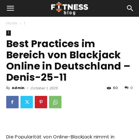
Home
1
1
Best Practices im
Bereich von Blackjack
Online in Deutschland –
Denis-25-11
By
Admin
-
60
0
October 1, 2025
Die Popularität von Online-Blackjack nimmt in