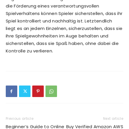
die Förderung eines verantwortungsvollen
Spielverhaltens können Spieler sicherstellen, dass ihr
Spiel kontrolliert und nachhaltig ist. Letztendlich
liegt es an jedem Einzelnen, sicherzustellen, dass sie
ihre Spielgewohnheiten im Auge behalten und
sicherstellen, dass sie Spaß haben, ohne dabei die
Kontrolle zu verlieren.
Previous article
Next article
Beginner’s Guide to Online
Buy Verified Amazon AWS